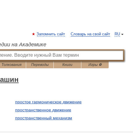
Запомнить сайт
Словарь на свой сайт
RU
едии на Академике
Толкования
Переводы
Книги
Игры ⚽
машин
простое гармоническое движение
пространственное движение
пространственный механизм