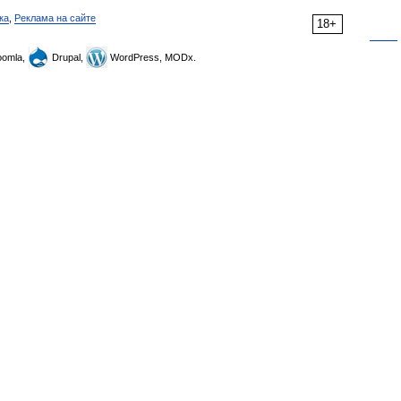
ка
,
Реклама на сайте
18+
omla,
Drupal,
WordPress, MODx.